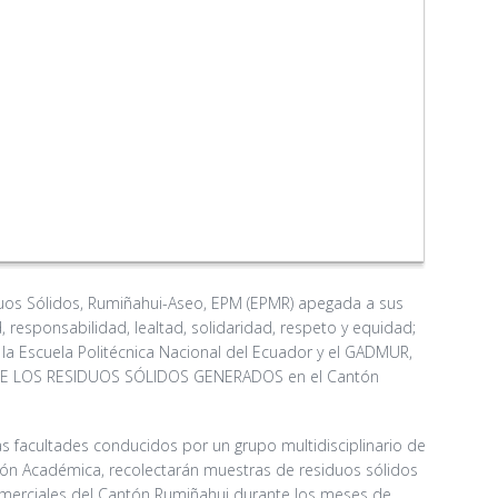
uos Sólidos, Rumiñahui-Aseo, EPM (EPMR) apegada a sus
, responsabilidad, lealtad, solidaridad, respeto y equidad;
a Escuela Politécnica Nacional del Ecuador y el GADMUR,
 DE LOS RESIDUOS SÓLIDOS GENERADOS en el Cantón
as facultades conducidos por un grupo multidisciplinario de
ión Académica, recolectarán muestras de residuos sólidos
comerciales del Cantón Rumiñahui durante los meses de