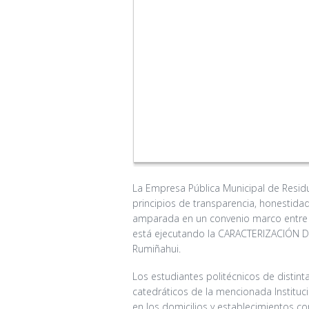
La Empresa Pública Municipal de Resid
principios de transparencia, honestidad
amparada en un convenio marco entre l
está ejecutando la CARACTERIZACIÓN
Rumiñahui.
Los estudiantes politécnicos de distint
catedráticos de la mencionada Instituc
en los domicilios y establecimientos 